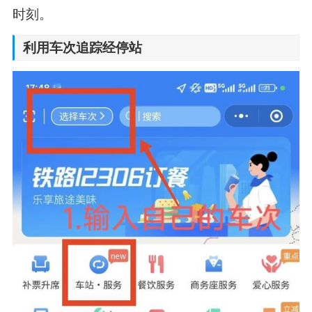
时刻。
利用车次追踪经停站