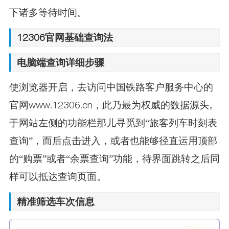
下诸多等待时间。
12306官网基础查询法
电脑端查询详细步骤
使浏览器开启，去访问中国铁路客户服务中心的
官网www.12306.cn，此乃最为权威的数据源头。
于网站左侧的功能栏那儿寻觅到“旅客列车时刻表
查询”，而后点击进入，或者也能够径直运用顶部
的“购票”或者“余票查询”功能，待界面跳转之后同
样可以抵达查询页面。
精准筛选车次信息