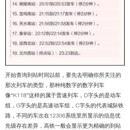
开始查询到站时间以前，要先去明确你所关注的
那次列车的类型，那种纯数字的数字列车
像“K118”这样的属于普速列车，D字头的是动车
组，G字头的是高速动车组，C字头的代表城际铁
路，不同的车次在12306系统里所显示的信息优
先级存在差异，高铁一般会显示更为精确的到站