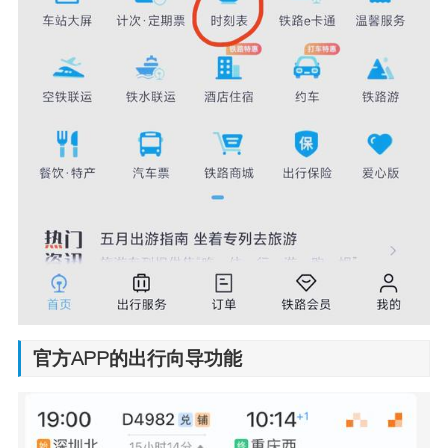
官方APP的出行向导功能