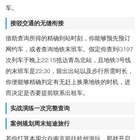
车。
接驳交通的无缝衔接
借助查询所得的精确到站时刻，你能够预先预订
网约车，或者查询地铁末班车。假定你查到G197
次列车于晚上22:15抵达青岛北站，且地铁3号线
的末班车是22:30，留出出站以及步行所需时长，
你便能够精确判定有无赶上换乘地铁的时机，进
而决定是否要提前联系出租车。
实战演练一次完整查询
案例规划周末短途旅行
若你打算本周六自南京前往杭州游玩，那就开启