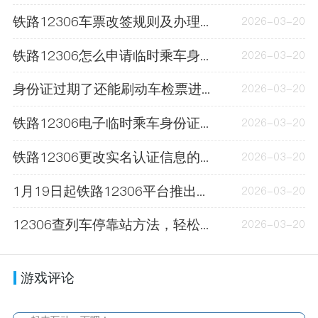
铁路12306车票改签规则及办理途径，超全攻略来了
2026-03-20
铁路12306怎么申请临时乘车身份证明？超全指南来啦
2026-03-20
身份证过期了还能刷动车检票进站吗？这些情况要知道
2026-03-20
铁路12306电子临时乘车身份证明怎么申请？5步轻松搞定
2026-03-20
铁路12306更改实名认证信息的方法及所需材料
2026-03-20
1月19日起铁路12306平台推出误购车票限时免费退票服务
2026-03-20
12306查列车停靠站方法，轻松知晓火车动车到站时间
2026-03-20
游戏评论