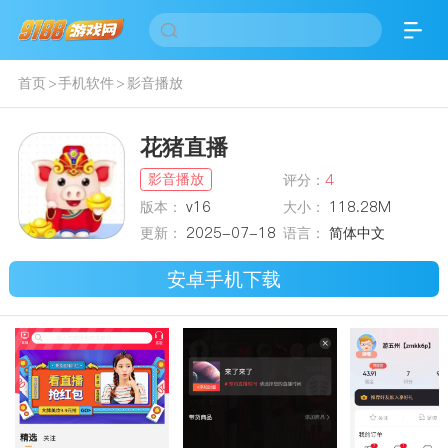
首页
>
手机软件
>
影音播放
花猪直播
影音播放
评分：
4
版本：
v16
大小：
118.28M
更新：
2025-07-18
语言：
简体中文
安卓手机下载